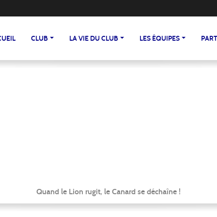
CUEIL
CLUB
LA VIE DU CLUB
LES ÉQUIPES
PART
Quand le Lion rugit, le Canard se déchaîne !